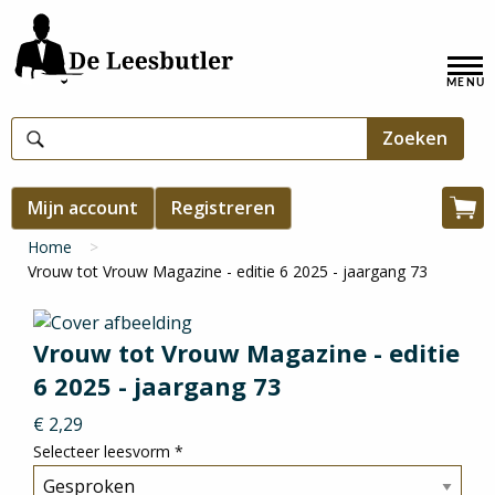
Overslaan
en
Hoofdnavigatie
naar
de
inhoud
gaan
Gebruikersmenu
Mijn account
Registreren
Win
Kruimelpad
Home
Vrouw tot Vrouw Magazine - editie 6 2025 - jaargang 73
Vrouw tot Vrouw Magazine - editie
6 2025 - jaargang 73
€ 2,29
Selecteer leesvorm
*