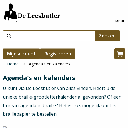
Overslaan
en
Hoofdnavigatie
naar
de
inhoud
gaan
Gebruikersmenu
Mijn account
Registreren
Win
Kruimelpad
Home
Agenda's en kalenders
Agenda's en kalenders
U kunt via De Leesbutler van alles vinden. Heeft u de
unieke braille-grootletterkalender al gevonden? Of een
bureau-agenda in braille? Het is ook mogelijk om los
braillepapier te bestellen.