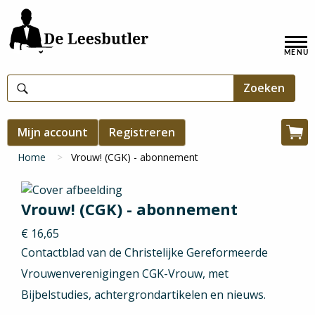
Overslaan
en
Hoofdnavigatie
naar
de
inhoud
gaan
Gebruikersmenu
Mijn account
Registreren
Win
Kruimelpad
Home
Vrouw! (CGK) - abonnement
Vrouw! (CGK) - abonnement
€ 16,65
Contactblad van de Christelijke Gereformeerde
Vrouwenverenigingen CGK-Vrouw, met
Bijbelstudies, achtergrondartikelen en nieuws.