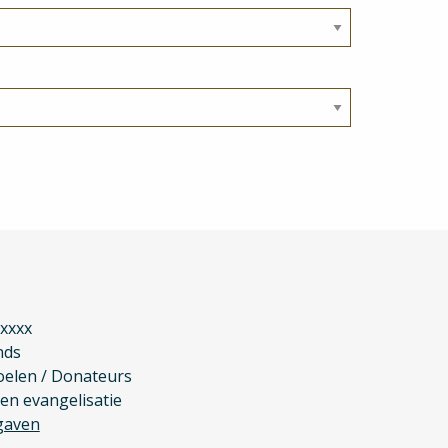
xxxxx
nds
elen / Donateurs
en evangelisatie
gaven