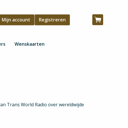
Gebruikersmenu
Mijn account
Registreren
Winkelwagen
ers
Wenskaarten
van Trans World Radio over wereldwijde