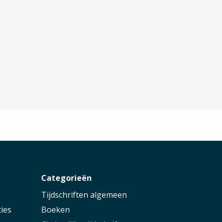
r
Categorieën
Tijdschriften algemeen
ies
Boeken