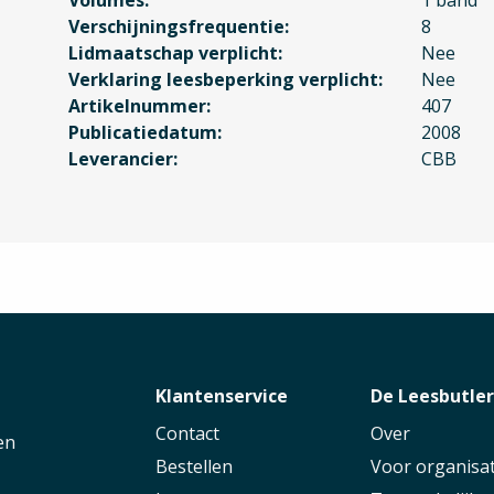
Verschijningsfrequentie
8
Lidmaatschap verplicht
Nee
Verklaring leesbeperking verplicht
Nee
Artikelnummer
407
Publicatiedatum
2008
Leverancier
CBB
Klantenservice
De Leesbutle
Contact
Over
en
Bestellen
Voor organisat