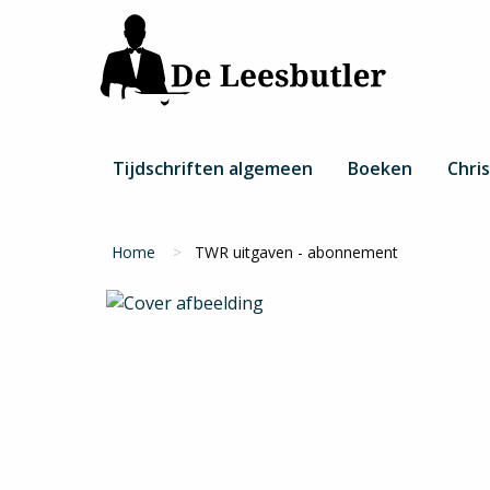
Overslaan
en
naar
de
inhoud
gaan
Hoofdnavigatie
Tijdschriften algemeen
Boeken
Chris
Kruimelpad
Home
TWR uitgaven - abonnement