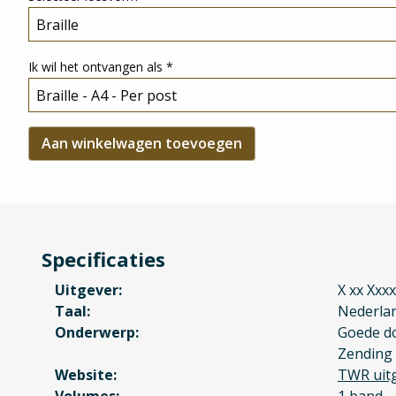
Ik wil het ontvangen als
*
Specificaties
Uitgever
X xx Xxx
Taal
Nederla
Onderwerp
Goede do
Zending 
Website
TWR uit
Volumes
1 band