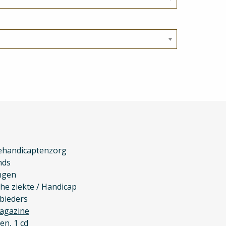
ehandicaptenzorg
nds
ngen
he ziekte / Handicap
bieders
agazine
en, 1 cd