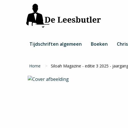
Overslaan
en
naar
de
inhoud
gaan
Hoofdnavigatie
Tijdschriften algemeen
Boeken
Chris
Kruimelpad
Home
Siloah Magazine - editie 3 2025 - jaargan