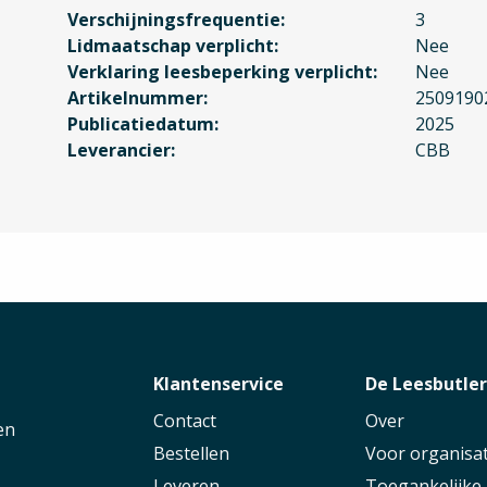
Verschijningsfrequentie
3
Lidmaatschap verplicht
Nee
Verklaring leesbeperking verplicht
Nee
Artikelnummer
2509190
Publicatiedatum
2025
Leverancier
CBB
Klantenservice
De Leesbutle
Contact
Over
en
Bestellen
Voor organisat
Leveren
Toegankelijke