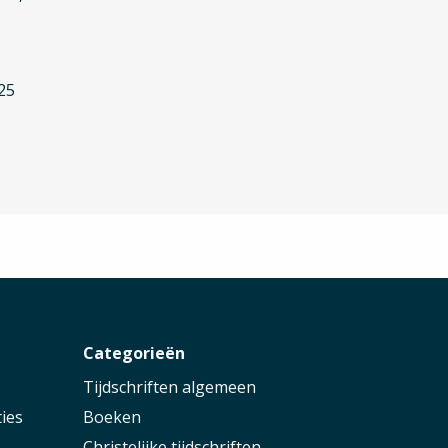
25
r
Categorieën
Tijdschriften algemeen
ies
Boeken
Christelijke tijdschriften