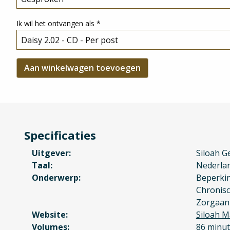
Ik wil het ontvangen als
*
Specificaties
Uitgever
Siloah G
Taal
Nederla
Onderwerp
Beperki
Chronisc
Zorgaan
Website
Siloah M
Volumes
86 minut