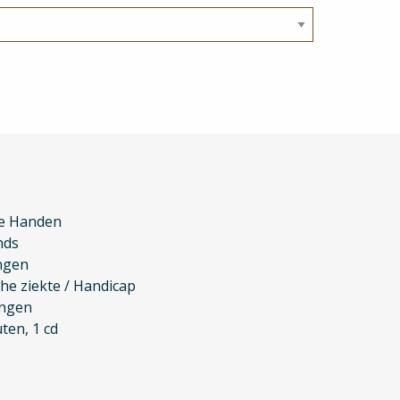
e Handen
nds
ngen
he ziekte / Handicap
ingen
ten, 1 cd