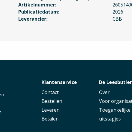
Artikelnummer
2605140
Publicatiedatum
2026
Leverancier
CBB
Klantenservice
De Leesbutle
Contact
Over
en
Bestellen
Voor organisat
Leveren
Toegankelijke
n
Betalen
uitstapjes