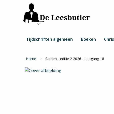
Overslaan
en
naar
de
inhoud
gaan
Hoofdnavigatie
Tijdschriften algemeen
Boeken
Chris
Kruimelpad
Home
Samen - editie 2 2026 - jaargang 18