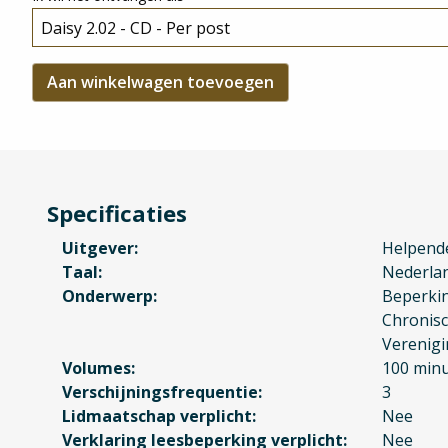
Specificaties
Uitgever
Helpend
Taal
Nederla
Onderwerp
Beperki
Chronisc
Verenig
Volumes
100 minu
Verschijningsfrequentie
3
Lidmaatschap verplicht
Nee
Verklaring leesbeperking verplicht
Nee