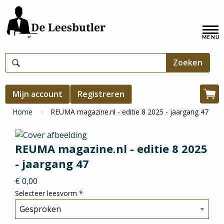
Overslaan
en
Hoofdnavigatie
naar
de
inhoud
gaan
Gebruikersmenu
Mijn account
Registreren
Win
Kruimelpad
Home
REUMA magazine.nl - editie 8 2025 - jaargang 47
REUMA magazine.nl - editie 8 2025
- jaargang 47
€ 0,00
Selecteer leesvorm
*