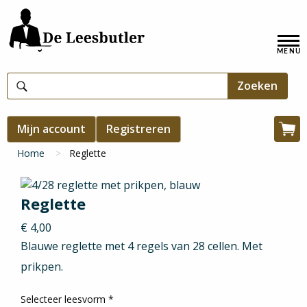
Overslaan
en
Hoofdnavigatie
naar
de
inhoud
gaan
Gebruikersmenu
Mijn account
Registreren
Win
Kruimelpad
Home
Reglette
Reglette
€ 4,00
Blauwe reglette met 4 regels van 28 cellen. Met
prikpen.
Selecteer leesvorm
*