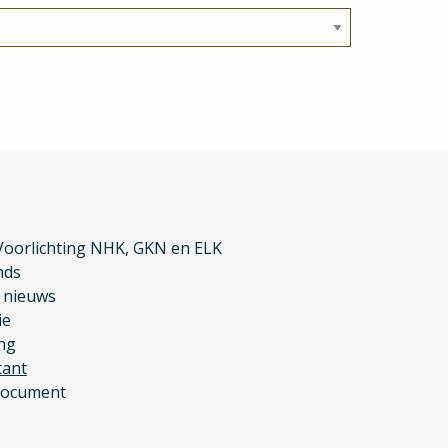
oorlichting NHK, GKN en ELK
nds
k nieuws
ie
ng
tant
document