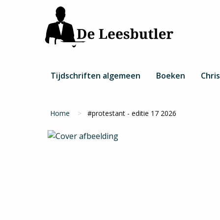
Overslaan
en
naar
de
inhoud
gaan
Hoofdnavigatie
Tijdschriften algemeen
Boeken
Chris
Kruimelpad
Home
#protestant - editie 17 2026