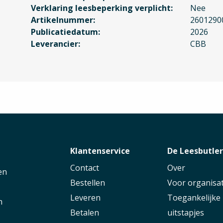
Verklaring leesbeperking verplicht
Nee
Artikelnummer
2601290
Publicatiedatum
2026
Leverancier
CBB
Klantenservice
De Leesbutle
Contact
Over
en
Bestellen
Voor organisat
Leveren
Toegankelijke
n
Betalen
uitstapjes