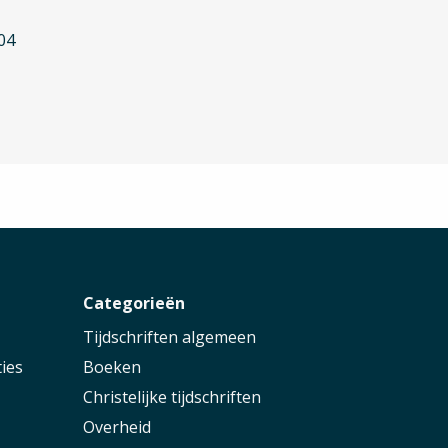
04
r
Categorieën
Tijdschriften algemeen
ies
Boeken
Christelijke tijdschriften
Overheid