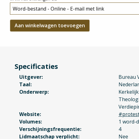
Specificaties
Uitgever
Bureau V
Taal
Nederla
Onderwerp
Kerkelij
Theolog
Verdiepi
Website
#protes
Volumes
1 word-
Verschijningsfrequentie
4
Lidmaatschap verplicht
Nee