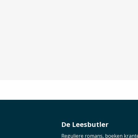
De Leesbutler
Reguliere romans, boeken krant