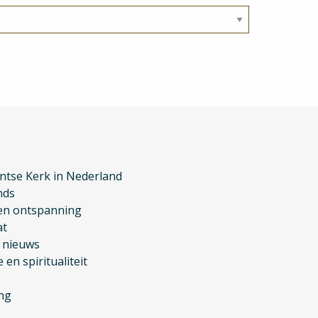
ntse Kerk in Nederland
nds
en ontspanning
at
k nieuws
 en spiritualiteit
ng