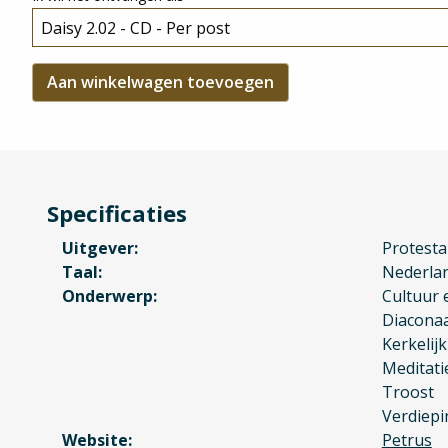
Specificaties
Uitgever
Protesta
Taal
Nederla
Onderwerp
Cultuur 
Diacona
Kerkelij
Meditatie
Troost
Verdiepi
Website
Petrus