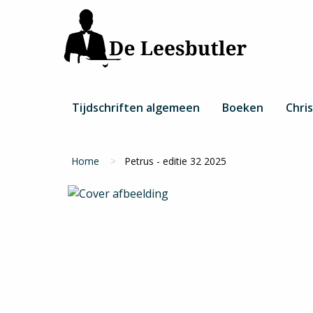
Overslaan
en
naar
de
inhoud
gaan
Hoofdnavigatie
Tijdschriften algemeen
Boeken
Chris
Kruimelpad
Home
Petrus - editie 32 2025