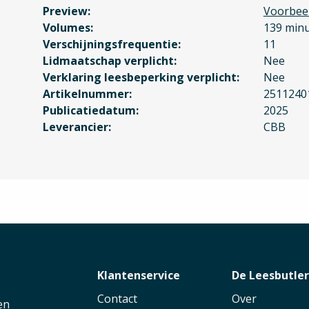
Preview
Voorbee
Volumes
139 minu
Verschijningsfrequentie
11
Lidmaatschap verplicht
Nee
Verklaring leesbeperking verplicht
Nee
Artikelnummer
2511240
Publicatiedatum
2025
Leverancier
CBB
Klantenservice
De Leesbutle
Contact
Over
en