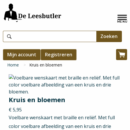
Overslaan
en
Hoofdnavigatie
naar
de
inhoud
gaan
Gebruikersmenu
Mijn account
Registreren
Win
Kruimelpad
Home
Kruis en bloemen
Kruis en bloemen
€ 5,95
Voelbare wenskaart met braille en reliëf. Met full
color voelbare afbeelding van een kruis en drie