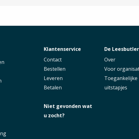
Klantenservice
De Leesbutle
Contact
Over
en
Bestellen
Voor organisat
Leveren
Toegankelijke
n
Betalen
uitstapjes
Niet gevonden wat
u zocht?
ing