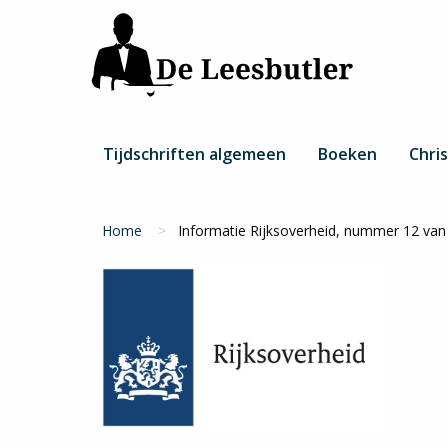
Overslaan
en
naar
de
inhoud
gaan
Hoofdnavigatie
Tijdschriften algemeen
Boeken
Chris
Kruimelpad
Home
Informatie Rijksoverheid, nummer 12 van