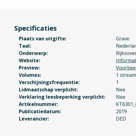
Specificaties
Plaats van uitgifte
Grave
Taal
Nederla
Onderwerp
Rijksove
Website
Informat
Preview
Voorbee
Volumes
1 stream
Verschijningsfrequentie
1
Lidmaatschap verplicht
Nee
Verklaring leesbeperking verplicht
Nee
Artikelnummer
KT6301_
Publicatiedatum
2019
Leverancier
DED