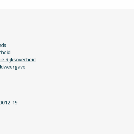
nds
rheid
ie Rijksoverheid
ldweergave
0012_19