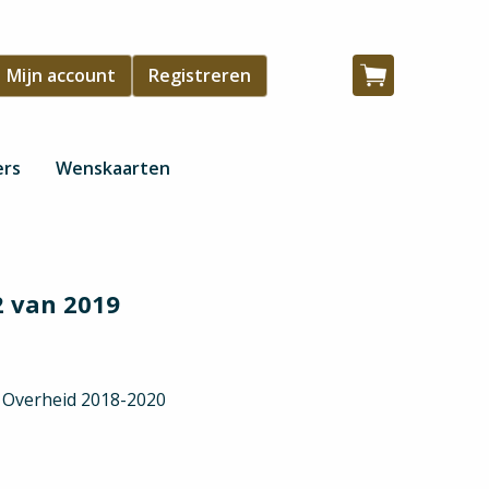
Gebruikersmenu
Mijn account
Registreren
Winkelwagen
ers
Wenskaarten
2 van 2019
n Overheid 2018-2020