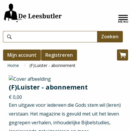
Overslaan
en
Hoofdnavigatie
naar
de
inhoud
gaan
Gebruikersmenu
Mijn account
Registreren
Win
Kruimelpad
Home
(F)Luister - abonnement
(F)Luister - abonnement
€ 0,00
Een uitgave voor iedereen die Gods stem wil (leren)
verstaan. Het magazine is gevuld met uit het leven
gegrepen verhalen, inhoudelijke Bijbelstudies,