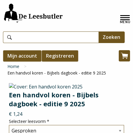
Overslaan
en
Hoofdnavigatie
naar
de
inhoud
gaan
Gebruikersmenu
Mijn account
Registreren
Win
Kruimelpad
Home
Een handvol koren - Bijbels dagboek - editie 9 2025
Een handvol koren - Bijbels
dagboek - editie 9 2025
€ 1,24
Selecteer leesvorm
*