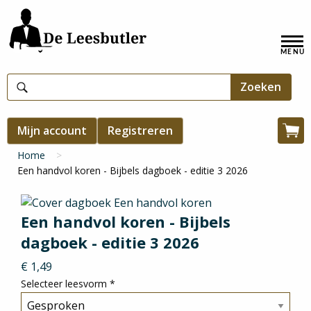
Overslaan
en
Hoofdnavigatie
naar
de
inhoud
gaan
Gebruikersmenu
Mijn account
Registreren
Win
Kruimelpad
Home
Een handvol koren - Bijbels dagboek - editie 3 2026
Een handvol koren - Bijbels
dagboek - editie 3 2026
€ 1,49
Selecteer leesvorm
*