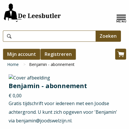
Overslaan
en
Hoofdnavigatie
naar
de
inhoud
gaan
Gebruikersmenu
Mijn account
Registreren
Win
Kruimelpad
Home
Benjamin - abonnement
Benjamin - abonnement
€ 0,00
Gratis tijdschrift voor iedereen met een Joodse
achtergrond. U kunt zich opgeven voor 'Benjamin'
via benjamin@joodswelzijn.nl.